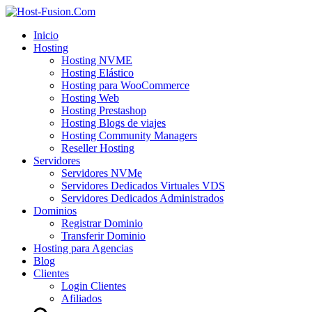
Inicio
Hosting
Hosting NVME
Hosting Elástico
Hosting para WooCommerce
Hosting Web
Hosting Prestashop
Hosting Blogs de viajes
Hosting Community Managers
Reseller Hosting
Servidores
Servidores NVMe
Servidores Dedicados Virtuales VDS
Servidores Dedicados Administrados
Dominios
Registrar Dominio
Transferir Dominio
Hosting para Agencias
Blog
Clientes
Login Clientes
Afiliados