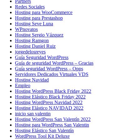
Partners
Redes Sociales
Hosting para WooCommerce
Hosting para Prestashop
Hosting Seve Luna
WPnovatos
Hosting Sergio Vázquez
Hosting Ramgon
Hosting Daniel Ruiz
jorgedelosreyes
Guía Seguridad WordPress
Guía de seguridad WordPress – Gracias
Guía seguridad WordPress – Opps
Servidores Dedicados Virtuales VDS
Hosting Navidad
Empleo
Hosting WordPress Black Friday 2022
Hosting Elástico Black Friday 2022
Hosting WordPress Navidad 2022
Hosting Elástico NAVIDAD 2022
inicio san valentin
Hosting WordPress San Valentín 2022
Hosting para WordPress San Valentin
Hosting Elástico San Valentín
WordPress Tool Kit Deluxe