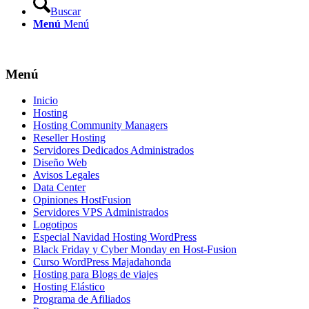
Buscar
Menú
Menú
Menú
Inicio
Hosting
Hosting Community Managers
Reseller Hosting
Servidores Dedicados Administrados
Diseño Web
Avisos Legales
Data Center
Opiniones HostFusion
Servidores VPS Administrados
Logotipos
Especial Navidad Hosting WordPress
Black Friday y Cyber Monday en Host-Fusion
Curso WordPress Majadahonda
Hosting para Blogs de viajes
Hosting Elástico
Programa de Afiliados