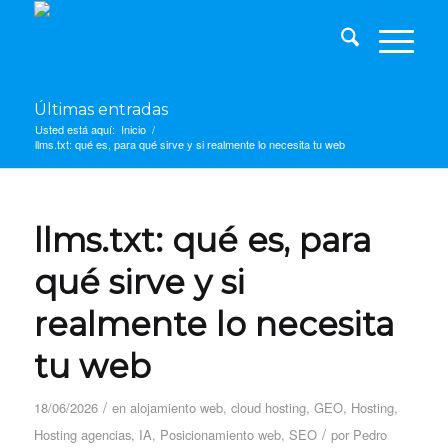
Últimas entradas
Usted está aquí:
Inicio
/
llms.txt: qué es, para qué sirve y si realmente lo necesita tu web
llms.txt: qué es, para
qué sirve y si
realmente lo necesita
tu web
/
18/06/2026
en
alojamiento web
,
cloud hosting
,
GEO
,
Hosting
,
/
Hosting agencias
,
IA
,
Posicionamiento web
,
SEO
por
Pedro