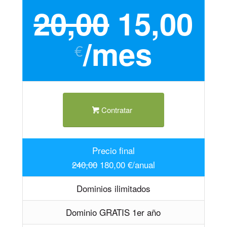
20,00
15,00
/mes
€
Contratar
Precio final
240,00
180,00 €/anual
Dominios ilimitados
Dominio GRATIS 1er año