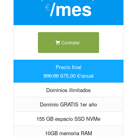
/mes
€
Contratar
Precio final
900,00
675,00 €/anual
Dominios ilimitados
Dominio GRATIS 1er año
155 GB espacio SSD NVMe
10GB memoria RAM