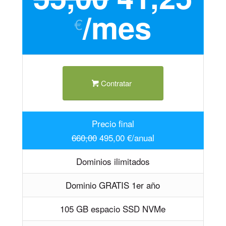
/mes
€
Contratar
Precio final
660,00
495,00 €/anual
Dominios ilimitados
Dominio GRATIS 1er año
105 GB espacio SSD NVMe