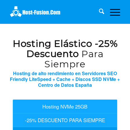
Hosting Elástico -25%
Descuento
Para
Siempre
Hosting de alto rendimiento en Servidores SEO
Friendly LiteSpeed + Cache + Discos SSD NVMe +
Centro de Datos España
Hosting NVMe 25GB
-25% DESCUENTO PARA SIEMPRE