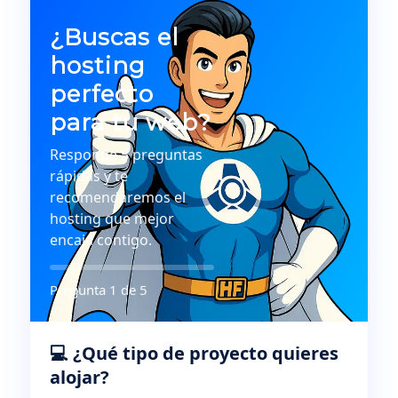
¿Buscas el
hosting
perfecto
para tu web?
Responde 5 preguntas
rápidas y te
recomendaremos el
hosting que mejor
encaja contigo.
Pregunta 1 de 5
💻 ¿Qué tipo de proyecto quieres
alojar?