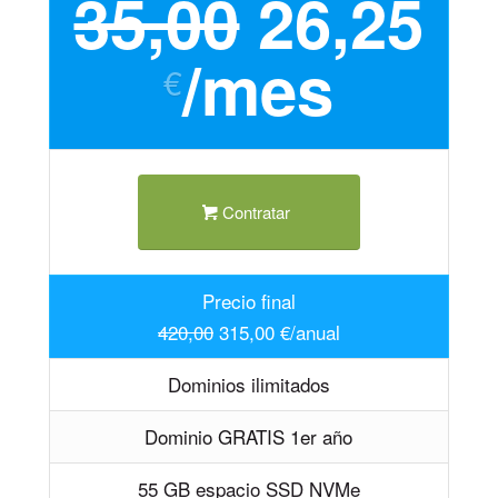
35,00
26,25
/mes
€
Contratar
Precio final
420,00
315,00 €/anual
Dominios ilimitados
Dominio GRATIS 1er año
55 GB espacio SSD NVMe