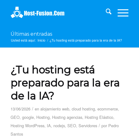
Últimas entradas
Usted está aquí:
Inicio
/
¿Tu hosting está preparado para la era de la IA?
¿Tu hosting está
preparado para la era
de la IA?
/
13/06/2026
en
alojamiento web
,
cloud hosting
,
ecommerce
,
GEO
,
google
,
Hosting
,
Hosting agencias
,
Hosting Elástico
,
/
Hosting WordPress
,
IA
,
nodejs
,
SEO
,
Servidores
por
Pedro
Santos