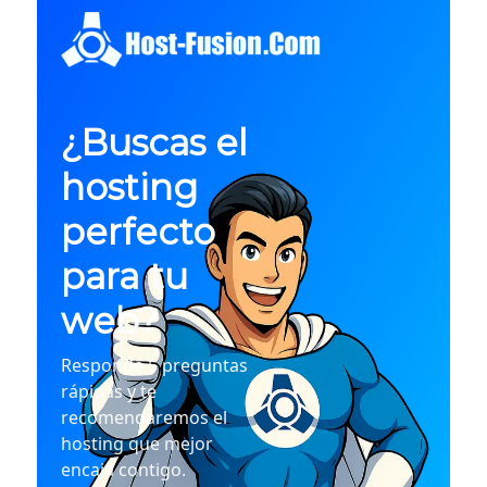
¿Buscas el
hosting
perfecto
para tu
web?
Responde 5 preguntas
rápidas y te
recomendaremos el
hosting que mejor
encaja contigo.