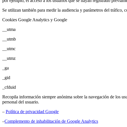
por ejemplo, el acceso a los usuarios que se hayan registrado previame
Se utilizan también para medir la audiencia y parámetros del tráfico, 
Cookies Google Analytics y Google
__utma
__utmb
__utmc
__utmz
_ga
_gid
_cfduid
Recopila información siempre anónima sobre la navegación de los usuari
personal del usuario.
–
Política de privacidad Google
–
Complemento de inhabilitación de Google Analytics