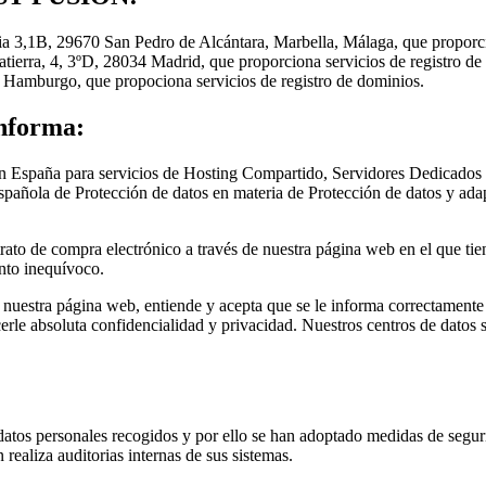
 3,1B, 29670 San Pedro de Alcántara, Marbella, Málaga, que proporcion
ierra, 4, 3ºD, 28034 Madrid, que proporciona servicios de registro de
burgo, que propociona servicios de registro de dominios.
informa:
en España para servicios de Hosting Compartido, Servidores Dedicado
spañola de Protección de datos en materia de Protección de datos y ad
trato de compra electrónico a través de nuestra página web en el que ti
ento inequívoco.
de nuestra página web, entiende y acepta que se le informa correctament
cerle absoluta confidencialidad y privacidad. Nuestros centros de datos
atos personales recogidos y por ello se han adoptado medidas de segurid
realiza auditorias internas de sus sistemas.