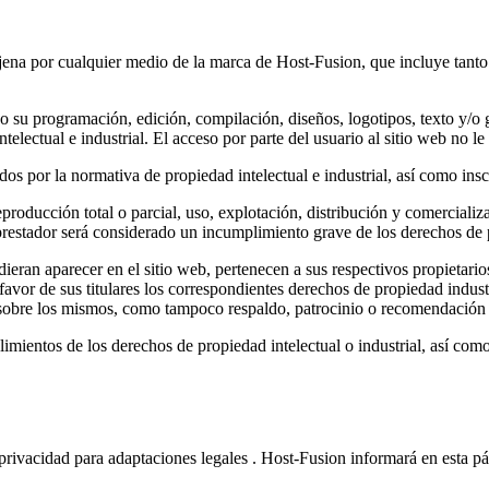
ajena por cualquier medio de la marca de Host-Fusion, que incluye tant
ivo su programación, edición, compilación, diseños, logotipos, texto y/o
ntelectual e industrial. El acceso por parte del usuario al sitio web no
s por la normativa de propiedad intelectual e industrial, así como inscr
producción total o parcial, uso, explotación, distribución y comercializa
restador será considerado un incumplimiento grave de los derechos de pr
udieran aparecer en el sitio web, pertenecen a sus respectivos propietari
avor de sus titulares los correspondientes derechos de propiedad industr
r sobre los mismos, como tampoco respaldo, patrocinio o recomendación
limientos de los derechos de propiedad intelectual o industrial, así com
privacidad para adaptaciones legales . Host-Fusion informará en esta pá