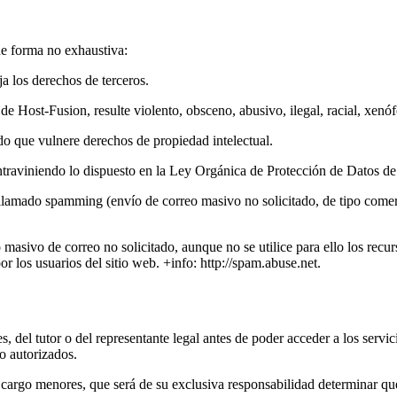
 de forma no exhaustiva:
ja los derechos de terceros.
de Host-Fusion, resulte violento, obsceno, abusivo, ilegal, racial, xenó
do que vulnere derechos de propiedad intelectual.
ontraviniendo lo dispuesto en la Ley Orgánica de Protección de Datos de
l llamado spamming (envío de correo masivo no solicitado, de tipo comer
o masivo de correo no solicitado, aunque no se utilice para ello los re
r los usuarios del sitio web. +info: http://spam.abuse.net.
s, del tutor o del representante legal antes de poder acceder a los serv
no autorizados.
cargo menores, que será de su exclusiva responsabilidad determinar qué