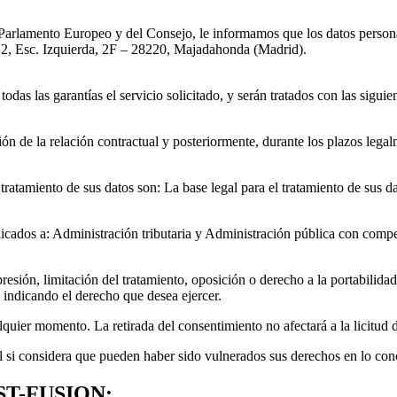
l Parlamento Europeo y del Consejo, le informamos que los datos pe
, Esc. Izquierda, 2F – 28220, Majadahonda (Madrid).
das las garantías el servicio solicitado, y serán tratados con las siguien
ón de la relación contractual y posteriormente, durante los plazos lega
 tratamiento de sus datos son: La base legal para el tratamiento de sus da
nicados a: Administración tributaria y Administración pública con compe
upresión, limitación del tratamiento, oposición o derecho a la portabilida
 indicando el derecho que desea ejercer.
quier momento. La retirada del consentimiento no afectará a la licitud d
l si considera que pueden haber sido vulnerados sus derechos en lo conc
OST-FUSION: