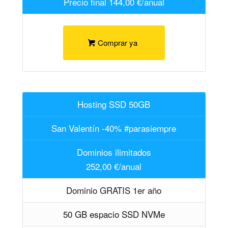
Precio final 144,00 €/anual
Comprar ya
Hosting SSD 50GB
San Valentín -40% #parasiempre
Dominios ilimitados
252,00 €/anual
Dominio GRATIS 1er año
50 GB espacio SSD NVMe