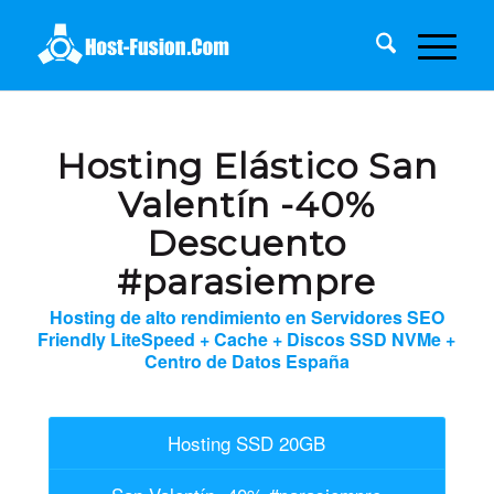
Hosting Elástico San
Valentín -40%
Descuento
#parasiempre
Hosting de alto rendimiento en Servidores SEO
Friendly LiteSpeed + Cache + Discos SSD NVMe +
Centro de Datos España
Hosting SSD 20GB