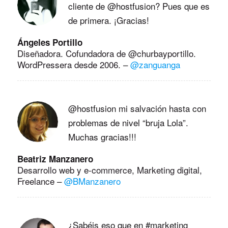
cliente de @hostfusion? Pues que es
de primera. ¡Gracias!
Ángeles Portillo
Diseñadora. Cofundadora de @churbayportillo.
WordPressera desde 2006.
–
@zanguanga
@hostfusion mi salvación hasta con
problemas de nivel “bruja Lola”.
Muchas gracias!!!
Beatriz Manzanero
Desarrollo web y e-commerce, Marketing digital,
Freelance
–
@BManzanero
¿Sabéis eso que en #marketing