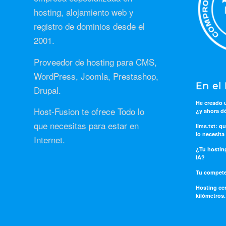
hosting, alojamiento web y
registro de dominios desde el
2001.
Proveedor de hosting para CMS,
WordPress, Joomla, Prestashop,
En el
Drupal.
He creado
Host-Fusion te ofrece Todo lo
¿y ahora dó
que necesitas para estar en
llms.txt: q
lo necesita
Internet.
¿Tu hosting
IA?
Tu compete
Hosting cer
kilómetros.