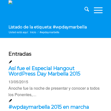
Listado de la etiqueta: #wpdaymarbella
Usted está aquí:
Inicio
/
#wpdaymarbella
Entradas
Así fue el Especial Hangout
WordPress Day Marbella 2015
13/05/2015
Anoche fue la noche de presentar y conocer a todos
los Ponentes,…
#wpdaymarbella 2015 en marcha