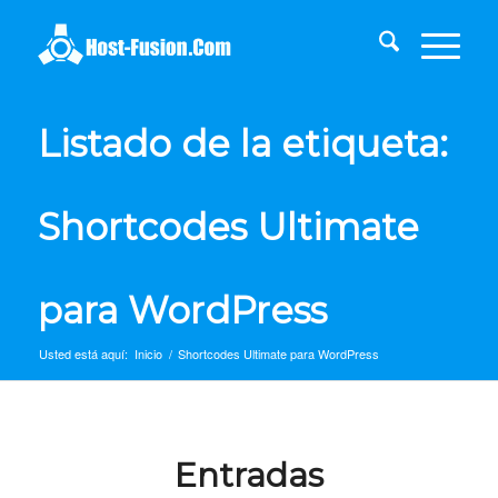
Listado de la etiqueta:
Shortcodes Ultimate
para WordPress
Usted está aquí:
Inicio
/
Shortcodes Ultimate para WordPress
Entradas