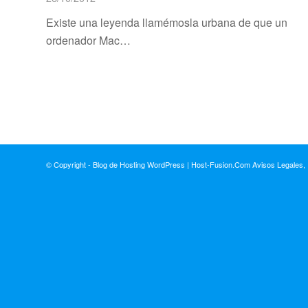
Existe una leyenda llamémosla urbana de que un
ordenador Mac…
© Copyright - Blog de Hosting WordPress | Host-Fusion.Com
Avisos Legales,