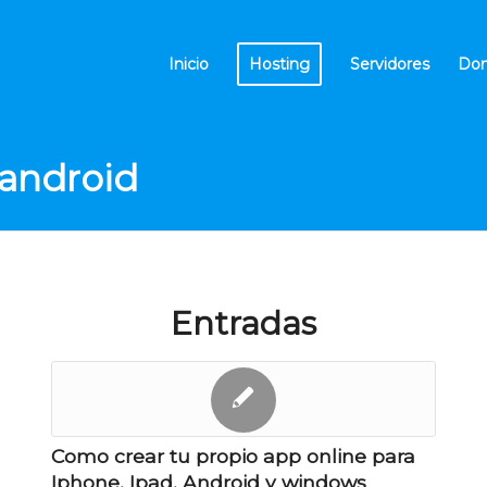
Inicio
Hosting
Servidores
Dom
 android
Entradas
Como crear tu propio app online para
Iphone, Ipad, Android y windows