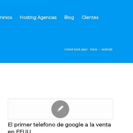
inios
Hosting Agencias
Blog
Clientes
Usted está aquí:
Inicio
/
android
El primer telefono de google a la venta
en EEUU