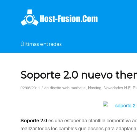
Últimas entradas
Soporte 2.0 nuevo th
/
02/06/2011
en
diseño web marbella
,
Hosting
,
Novedades H-F
,
Pl
Soporte 2.0
es una estupenda plantilla corporativa ad
realizar todos los cambios que desees para adaptarla 