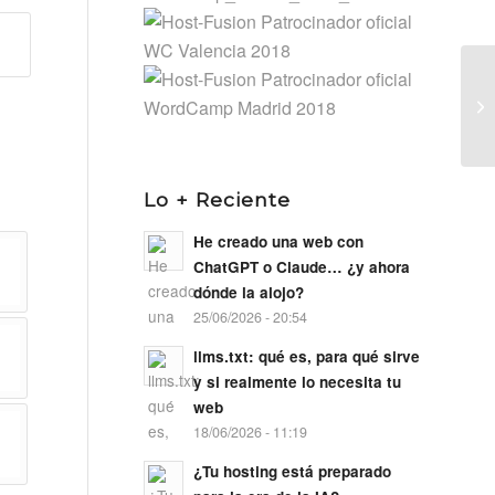
Nu
Bl
Lo + Reciente
He creado una web con
ChatGPT o Claude… ¿y ahora
dónde la alojo?
25/06/2026 - 20:54
llms.txt: qué es, para qué sirve
y si realmente lo necesita tu
web
18/06/2026 - 11:19
¿Tu hosting está preparado