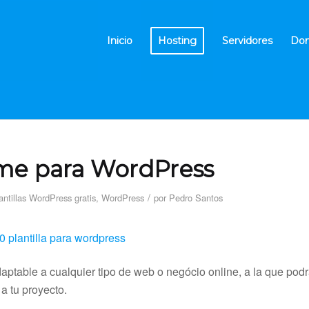
Inicio
Hosting
Servidores
Dom
eme para WordPress
/
antillas WordPress gratis
,
WordPress
por
Pedro Santos
aptable a cualquier tipo de web o negócio online, a la que pod
a tu proyecto.