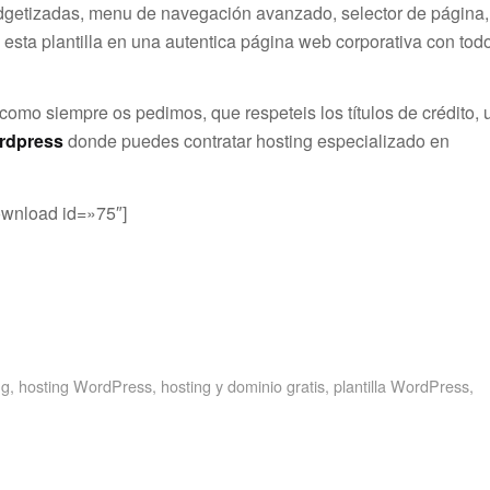
idgetizadas, menu de navegación avanzado, selector de página,
 esta plantilla
en una autentica página web corporativa con tod
 como siempre os pedimos, que respeteis los títulos de crédito, 
rdpress
donde puedes contratar hosting especializado en
ownload id=»75″]
ng
,
hosting WordPress
,
hosting y dominio gratis
,
plantilla WordPress
,