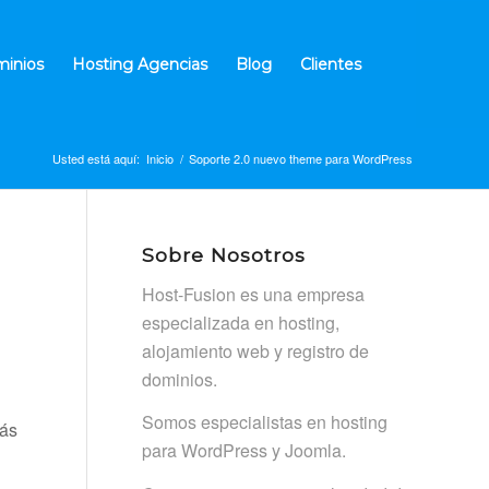
inios
Hosting Agencias
Blog
Clientes
Usted está aquí:
Inicio
/
Soporte 2.0 nuevo theme para WordPress
Sobre Nosotros
Host-Fusion es una empresa
especializada en hosting,
alojamiento web y registro de
dominios.
Somos especialistas en hosting
rás
para WordPress y Joomla.