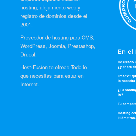
hosting, alojamiento web y
registro de dominios desde el
2001.
Proveedor de hosting para CMS,
WordPress, Joomla, Prestashop,
En el
Drupal.
He creado
Host-Fusion te ofrece Todo lo
¿y ahora dó
que necesitas para estar en
llms.txt: q
lo necesita
Internet.
¿Tu hosting
IA?
Tu compete
Hosting cer
kilómetros.