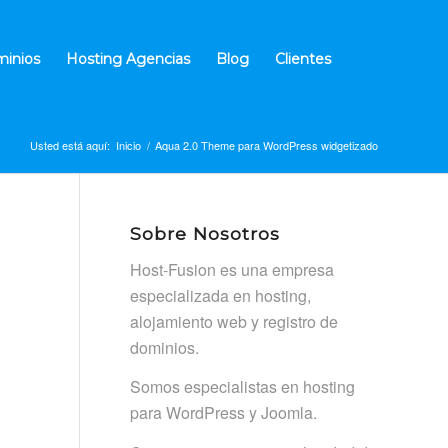
inios
Hosting Agencias
Blog
Clientes
Usted está aquí:
Inicio
/
Aqua 2.0 Theme para WordPress widgetizado
Sobre Nosotros
Host-Fusion es una empresa
especializada en hosting,
alojamiento web y registro de
dominios.
Somos especialistas en hosting
para WordPress y Joomla.