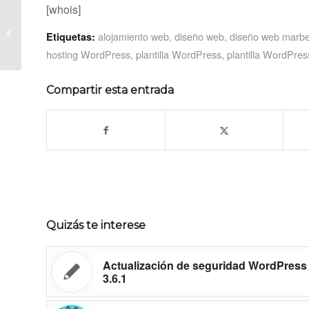
[whois]
Nueva Plantilla Personal Blog 2.0
alojamiento web
,
diseño web
,
diseño web marbe
Etiquetas:
para WordPress
hosting WordPress
,
plantilla WordPress
,
plantilla WordPres
Compartir esta entrada
Quizás te interese
Actualización de seguridad WordPress
3.6.1