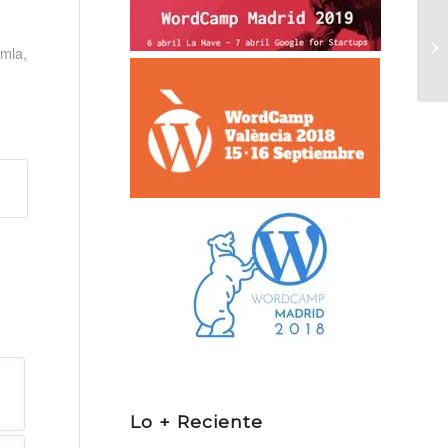
Nu
omla
,
Jo
Lo + Reciente