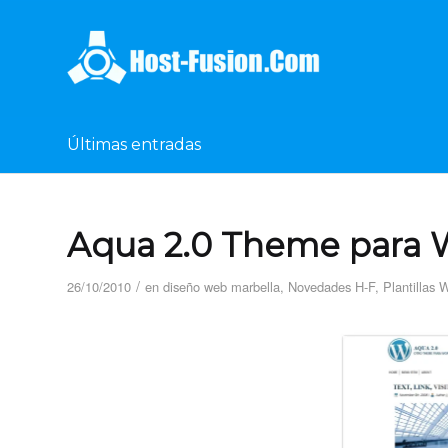
Últimas entradas
Aqua 2.0 Theme para 
/
26/10/2010
en
diseño web marbella
,
Novedades H-F
,
Plantillas 