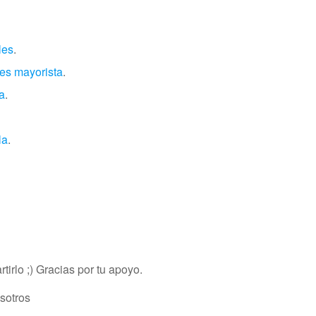
les
.
es mayorista
.
a
.
la
.
tirlo ;) Gracias por tu apoyo.
osotros