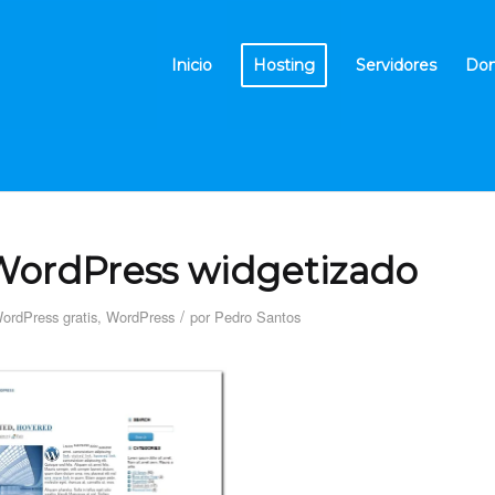
Inicio
Hosting
Servidores
Dom
WordPress widgetizado
/
WordPress gratis
,
WordPress
por
Pedro Santos